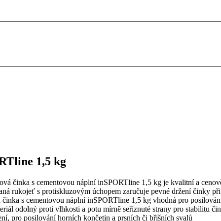
RTline 1,5 kg
tová činka s cementovou náplní inSPORTline 1,5 kg je kvalitní a cenov
á rukojeť s protiskluzovým úchopem zaručuje pevné držení činky při cv
činka s cementovou náplní inSPORTline 1,5 kg vhodná pro posilování h
ál odolný proti vlhkosti a potu mírně seříznuté strany pro stabilitu č
, pro posilování horních končetin a prsních či břišních svalů