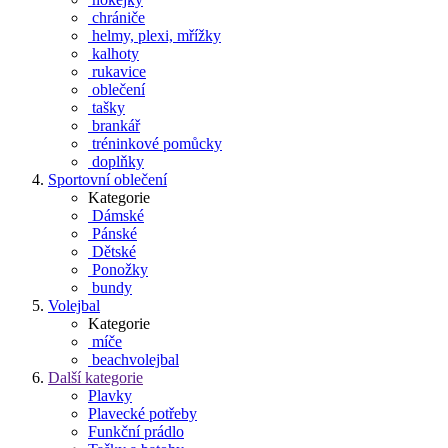
chrániče
helmy, plexi, mřížky
kalhoty
rukavice
oblečení
tašky
brankář
tréninkové pomůcky
doplňky
Sportovní oblečení
Kategorie
Dámské
Pánské
Dětské
Ponožky
bundy
Volejbal
Kategorie
míče
beachvolejbal
Další
kategorie
Plavky
Plavecké potřeby
Funkční prádlo