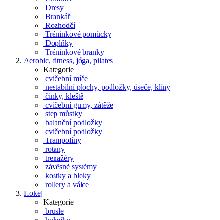
Dresy
Brankář
Rozhodčí
Tréninkové pomůcky
Doplňky
Tréninkové branky
Aerobic, fitness, jóga, pilates
Kategorie
cvičební míče
nestabilní plochy, podložky, úseče, klíny
činky, kleště
cvičební gumy, zátěže
step můstky
balanční podložky
cvičební podložky
Trampolíny
rotany
trenažéry
závěsné systémy
kostky a bloky
rollery a válce
Hokej
Kategorie
brusle
hokejky