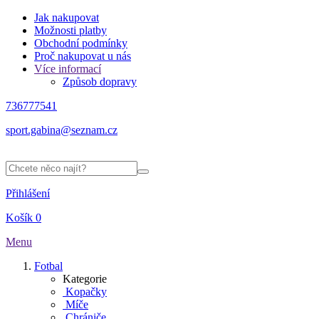
Jak nakupovat
Možnosti platby
Obchodní podmínky
Proč nakupovat u nás
Více informací
Způsob dopravy
736777541
sport.gabina@seznam.cz
Přihlášení
Košík
0
Menu
Fotbal
Kategorie
Kopačky
Míče
Chrániče