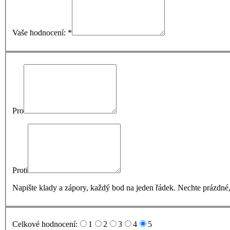
Vaše hodnocení: *
Pro
Proti
Napište klady a zápory, každý bod na jeden řádek. Nechte prázdné
Celkové hodnocení:
1
2
3
4
5