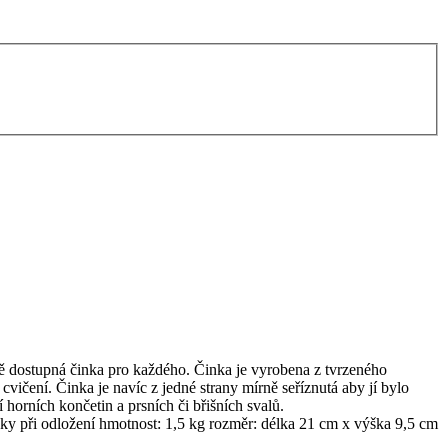
ě dostupná činka pro každého. Činka je vyrobena z tvrzeného
ičení. Činka je navíc z jedné strany mírně seříznutá aby jí bylo
orních končetin a prsních či břišních svalů.
inky při odložení hmotnost: 1,5 kg rozměr: délka 21 cm x výška 9,5 cm