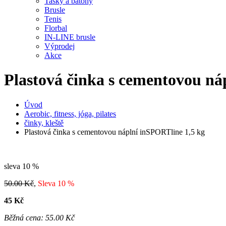
Tašky a batohy
Brusle
Tenis
Florbal
IN-LINE brusle
Výprodej
Akce
Plastová činka s cementovou ná
Úvod
Aerobic, fitness, jóga, pilates
činky, kleště
Plastová činka s cementovou náplní inSPORTline 1,5 kg
sleva
10 %
50.00 Kč
,
Sleva 10 %
45
Kč
Běžná cena: 55.00 Kč