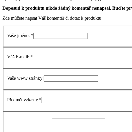
Doposud k produktu nikdo žádný komentář nenapsal. Buďte prv
Zde můžete napsat Váš komentář či dotaz k produktu:
Vaše jméno: *
Váš E-mail: *
Vaše www stránky:
Předmět vzkazu: *