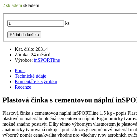
2 skladem
skladem
ks
Přidat do košíku
Kat. číslo: 20314
Záruka: 24 měsíců
Výrobce:
inSPORTline
Popis
Technické údaje
Komentáře k výrobku
Recenze
Plastová činka s cementovou náplní inSPO
Plastová činka s cementovou náplní inSPORTline 1,5 kg - popis Plas
plastového materiálu plněná cementovou náplní. Ergonomicky tvarovan
možné snadno postavit. Díky těmto výborným vlastnostem je plastová 
anatomicky tvarovaná rukojeť protiskluzový neoprénový materiál materi
výborný poměr cena/kvalita vhodné pro všechny typy aerobních cvičení